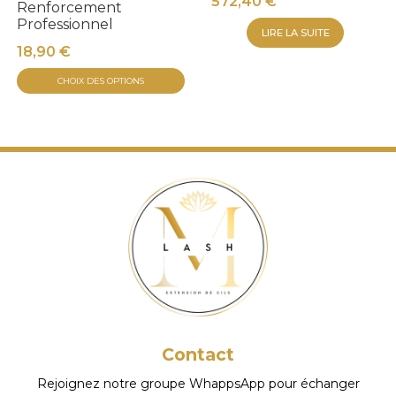
572,40
€
Renforcement
Professionnel
LIRE LA SUITE
18,90
€
Ce
CHOIX DES OPTIONS
produit
a
plusieurs
variations.
Les
options
peuvent
être
choisies
sur
la
page
Contact
du
Rejoignez notre groupe WhappsApp pour échanger
produit