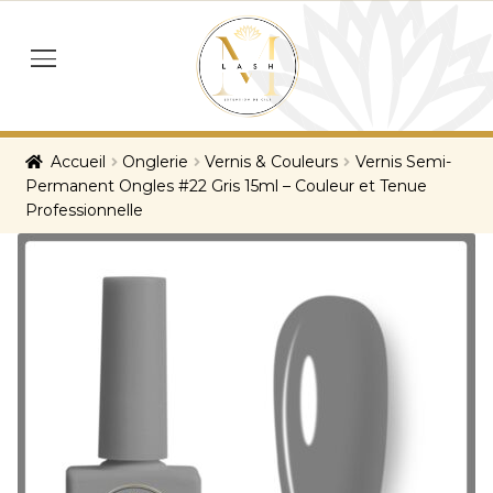
Skip
Skip
to
to
menu
navigation
content
Accueil
Onglerie
Vernis & Couleurs
Vernis Semi-
Permanent Ongles #22 Gris 15ml – Couleur et Tenue
Professionnelle