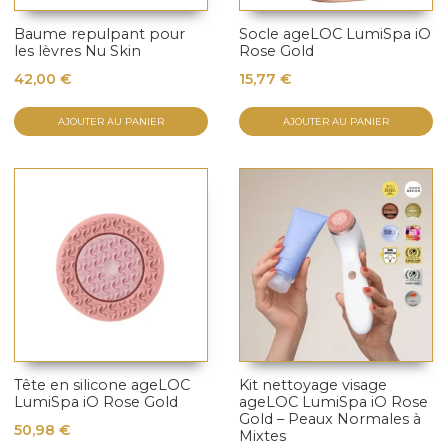
Baume repulpant pour
Socle ageLOC LumiSpa iO
les lèvres Nu Skin
Rose Gold
42,00
€
15,77
€
AJOUTER AU PANIER
AJOUTER AU PANIER
Tête en silicone ageLOC
Kit nettoyage visage
LumiSpa iO Rose Gold
ageLOC LumiSpa iO Rose
Gold – Peaux Normales à
50,98
€
Mixtes