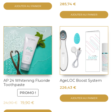
285,74
€
AJOUTER AU PANIER
AJOUTER AU PANIER
AP 24 Whitening Fluoride
AgeLOC Boost System
Toothpaste
226,43
€
PROMO !
AJOUTER AU PANIER
Le
Le
24,90
€
19,90
€
prix
prix