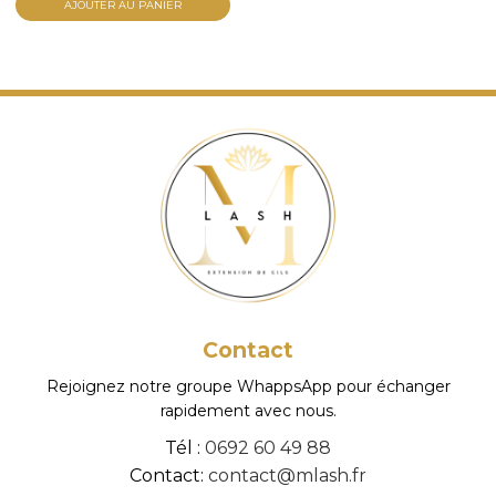
initial
actuel
AJOUTER AU PANIER
était :
est :
24,90 €.
19,90 €.
Contact
Rejoignez notre groupe WhappsApp pour échanger
rapidement avec nous.
Tél :
0692 60 49 88
Contact:
contact@mlash.fr