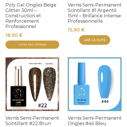
Poly Gel Ongles Beige
Vernis Semi-Permanent
Glitter 30ml –
Scintillant #1 Argenté
Construction et
15ml – Brillance Intense
Renforcement
Professionnelle
Professionnel
15,90
€
18,90
€
LIRE LA SUITE
Ce
CHOIX DES OPTIONS
produit
a
plusieurs
variations.
Les
options
peuvent
être
choisies
sur
Vernis Semi-Permanent
Vernis Semi-Permanent
la
Scintillant #22 Brun
Ongles #44 Bleu