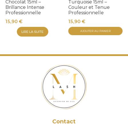
Chocolat 15ml –
page
Turquoise 15ml –
Brillance Intense
Couleur et Tenue
du
Professionnelle
Professionnelle
produit
15,90
€
15,90
€
AJOUTER AU PANIER
LIRE LA SUITE
Contact