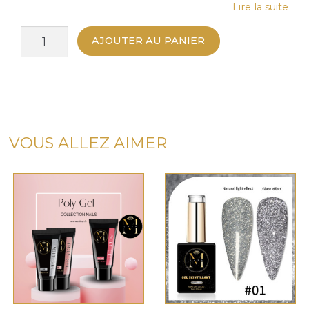
Lire la suite
quantité
AJOUTER AU PANIER
de
Vernis
Semi-
Permanent
Ongles
#49
VOUS ALLEZ AIMER
Rose
Clair
15ml
–
Couleur
et
Tenue
Professionnelle