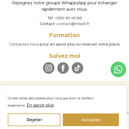
Rejoignez notre groupe WhappsApp pour échanger
rapidement avec nous.
Tél :
0692 60 49 88
Contact:
contact@mlash.fr
Formation
Contactez-nous
pour en savoir plus ou réserver votre place
Suivez moi
© M LASH 2026
Politique de confidentialité
Mentions légales
Ce site utilise des cookies pour vous garantir la meilleur
Conditions d’utilisation
Politique de remboursement
A propos
En savoir plus
expérience.
Nous contacter
Professionnel
home
account_circle
search
Rejeter
Accepter
Panier
Accueil
Connexion
Recherche