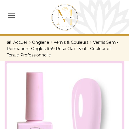
Skip
Skip
to
to
menu
navigation
content
Accueil
Onglerie
Vernis & Couleurs
Vernis Semi-
Permanent Ongles #49 Rose Clair 15ml – Couleur et
Tenue Professionnelle