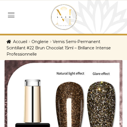
Skip
Skip
to
to
menu
navigation
content
Accueil
Onglerie
Vernis Semi-Permanent
Scintillant #22 Brun Chocolat 15ml – Brillance Intense
Professionnelle