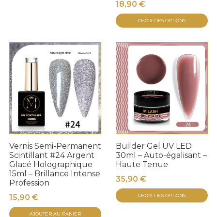
18,90
€
C
CHOIX DES OPTIONS
pr
a
pl
va
Le
op
pe
êt
ch
su
Vernis Semi-Permanent
Builder Gel UV LED
la
Scintillant #24 Argent
30ml – Auto-égalisant –
Glacé Holographique
Haute Tenue
p
15ml – Brillance Intense
d
35,90
€
Profession
pr
C
CHOIX DES OPTIONS
15,90
€
pr
AJOUTER AU PANIER