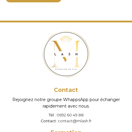
a
pl
va
Le
op
pe
êt
ch
su
la
p
d
Contact
pr
Rejoignez notre groupe WhappsApp pour échanger
rapidement avec nous.
Tél :
0692 60 49 88
Contact:
contact@mlash.fr