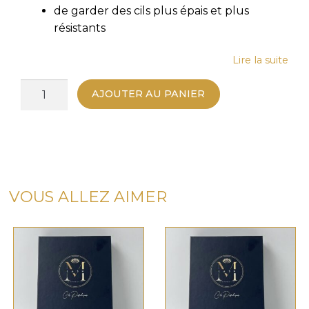
de garder des cils plus épais et plus
résistants
Lire la suite
quantité
AJOUTER AU PANIER
de
Kit
Lash
and
Brow
lift
VOUS ALLEZ AIMER
enrichi
à
la
Kératine
-
Rehaussement