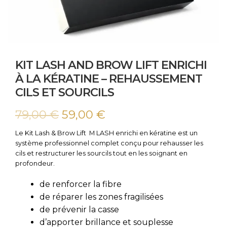
KIT LASH AND BROW LIFT ENRICHI
À LA KÉRATINE – REHAUSSEMENT
CILS ET SOURCILS
Le
Le
79,00
€
59,00
€
prix
prix
Le Kit Lash & Brow Lift M LASH enrichi en kératine est un
système professionnel complet conçu pour rehausser les
initial
actuel
cils et restructurer les sourcils tout en les soignant en
profondeur.
était :
est :
de renforcer la fibre
79,00 €.
59,00 €.
de réparer les zones fragilisées
de prévenir la casse
d’apporter brillance et souplesse