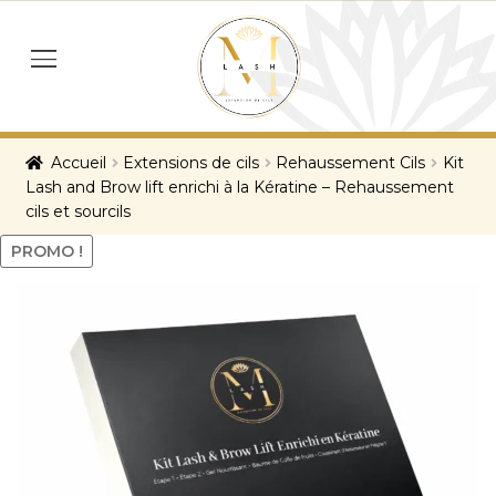
Skip
Skip
to
to
menu
navigation
content
Accueil
Extensions de cils
Rehaussement Cils
Kit
Lash and Brow lift enrichi à la Kératine – Rehaussement
cils et sourcils
PROMO !