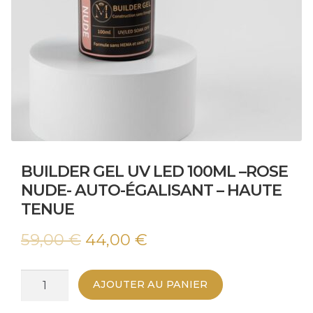
BUILDER GEL UV LED 100ML –ROSE
NUDE- AUTO-ÉGALISANT – HAUTE
TENUE
Le
Le
59,00
€
44,00
€
prix
prix
quantité
AJOUTER AU PANIER
initial
actuel
de
Builder