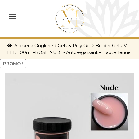
Skip
Skip
to
to
menu
navigation
content
Accueil
Onglerie
Gels & Poly Gel
Builder Gel UV
LED 100ml –ROSE NUDE- Auto-égalisant – Haute Tenue
PROMO !