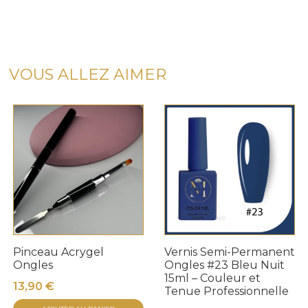
était :
est :
Gel
59,00 €.
44,00 €.
UV
LED
100ml
VOUS ALLEZ AIMER
–
ROSE
NUDE-
Auto-
égalisant
–
Haute
Tenue
Pinceau Acrygel
Vernis Semi-Permanent
Ongles
Ongles #23 Bleu Nuit
15ml – Couleur et
13,90
€
Tenue Professionnelle