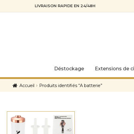
LIVRAISON RAPIDE EN 24/48H
Skip
Skip
to
to
navigation
content
Déstockage
Extensions de ci
Accueil
Produits identifiés “A batterie”