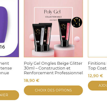
nent
Poly Gel Ongles Beige Glitter
Finitions 
ntense
30ml – Construction et
Top Coat
Tenue
Renforcement Professionnel
12,90
€
18,90
€
AJO
Ce
CHOIX DES OPTIONS
produit
NIER
a
plusieurs