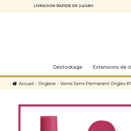
LIVRAISON RAPIDE EN 24/48H
Skip
Skip
to
to
navigation
content
Déstockage
Extensions de ci
Accueil
Onglerie
Vernis Semi-Permanent Ongles #14