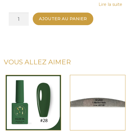
Lire la suite
quantité
AJOUTER AU PANIER
de
Vernis
Semi-
Permanent
Ongles
#12
VOUS ALLEZ AIMER
Violet
Prune
15ml
–
Couleur
et
Tenue
Professionnelle