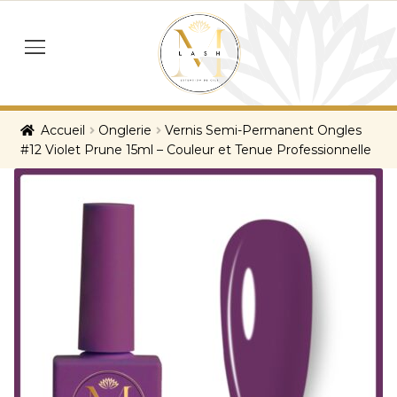
Skip
Skip
to
to
menu
navigation
content
Accueil
Onglerie
Vernis Semi-Permanent Ongles
#12 Violet Prune 15ml – Couleur et Tenue Professionnelle