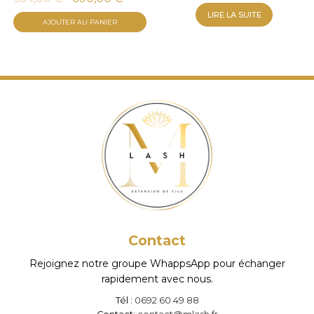
prix
prix
LIRE LA SUITE
AJOUTER AU PANIER
initial
actuel
était :
est :
954,00 €.
600,00 €.
Contact
Rejoignez notre groupe WhappsApp pour échanger
rapidement avec nous.
Tél :
0692 60 49 88