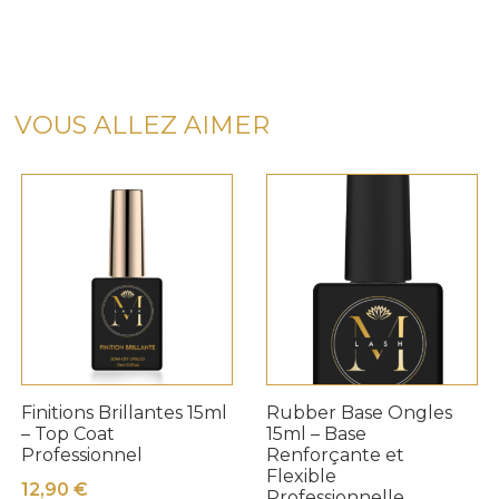
Poly
Gel
UV
LED
50ml
VOUS ALLEZ AIMER
-
NUDE–
Extension
Ongles
Rapide
Professionnel
Haute
Résistance
Finitions Brillantes 15ml
Rubber Base Ongles
– Top Coat
15ml – Base
Professionnel
Renforçante et
Flexible
12,90
€
Professionnelle