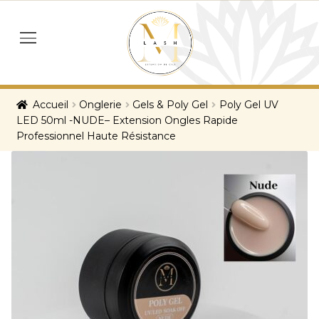
Skip
Skip
to
to
menu
navigation
content
Accueil
Onglerie
Gels & Poly Gel
Poly Gel UV
LED 50ml -NUDE– Extension Ongles Rapide
Professionnel Haute Résistance