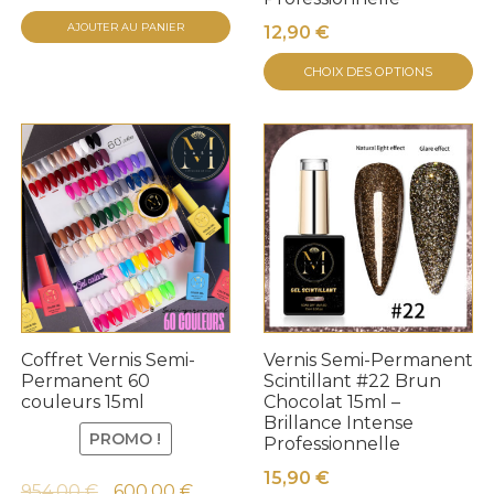
AJOUTER AU PANIER
12,90
€
C
CHOIX DES OPTIONS
pr
a
pl
va
Le
op
pe
êt
ch
su
Coffret Vernis Semi-
Vernis Semi-Permanent
la
Permanent 60
Scintillant #22 Brun
p
couleurs 15ml
Chocolat 15ml –
Brillance Intense
d
PROMO !
Professionnelle
pr
15,90
€
Le
Le
954,00
€
600,00
€