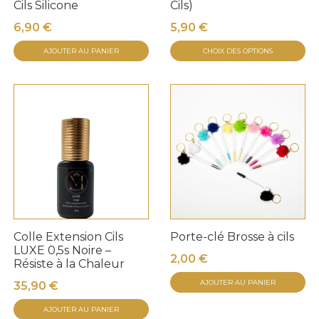
Cils Silicone
Cils)
6,90
€
5,90
€
C
AJOUTER AU PANIER
CHOIX DES OPTIONS
pr
a
pl
va
Le
op
pe
êt
ch
su
Colle Extension Cils
Porte-clé Brosse à cils
la
LUXE 0,5s Noire –
2,00
€
p
Résiste à la Chaleur
d
AJOUTER AU PANIER
35,90
€
pr
AJOUTER AU PANIER