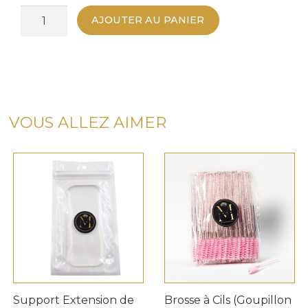
quantité
AJOUTER AU PANIER
de
Ouvreur
de
Bouchon
Colle
à
VOUS ALLEZ AIMER
Cils
M
LASH
|
Accessoire
Professionnel
Extensions
de
Cils
Support Extension de
Brosse à Cils (Goupillon