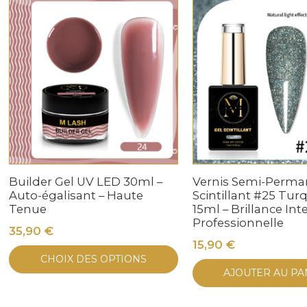
Builder Gel UV LED 30ml –
Vernis Semi-Perma
Auto-égalisant – Haute
Scintillant #25 Tur
Tenue
15ml – Brillance Int
Professionnelle
35,90
€
15,90
€
Ce
CHOIX DES OPTIONS
produit
AJOUTER AU PA
a
plusieurs