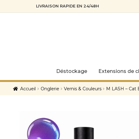
LIVRAISON RAPIDE EN 24/48H
Skip
Skip
to
to
navigation
content
Déstockage
Extensions de ci
Accueil
Onglerie
Vernis & Couleurs
M LASH – Cat E