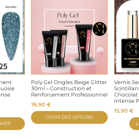
Inspirée
des
Fruits
[13_Aura
Raisin]
nent
Poly Gel Ongles Beige Glitter
Vernis S
quoise
30ml – Construction et
Scintilla
ense
Renforcement Professionnel
Chocolat 
Intense P
18,90
€
15,90
€
Ce
CHOIX DES OPTIONS
produit
NIER
L
a
plusieurs