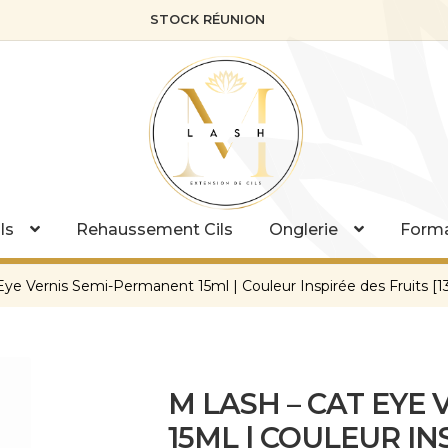
STOCK RÉUNION
ls
Rehaussement Cils
Onglerie
Forma
ye Vernis Semi-Permanent 15ml | Couleur Inspirée des Fruits [13
M LASH – CAT EYE
15ML | COULEUR IN