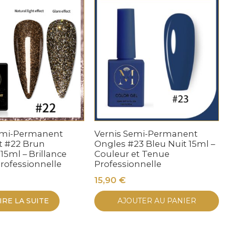
emi-Permanent
Vernis Semi-Permanent
nt #22 Brun
Ongles #23 Bleu Nuit 15ml –
15ml – Brillance
Couleur et Tenue
rofessionnelle
Professionnelle
15,90
€
IRE LA SUITE
AJOUTER AU PANIER