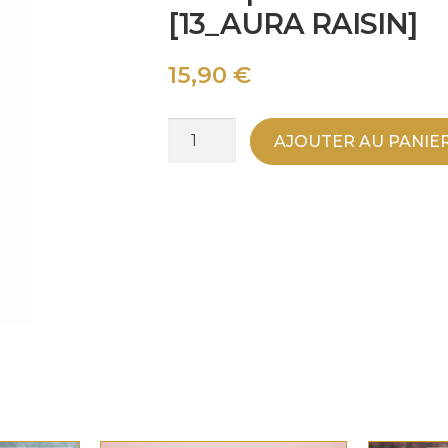
[13_AURA RAISIN]
15,90
€
quantité
AJOUTER AU PANIE
de
M
LASH
–
Cat
Eye
Vernis
Semi-
Permanent
15ml
|
Couleur