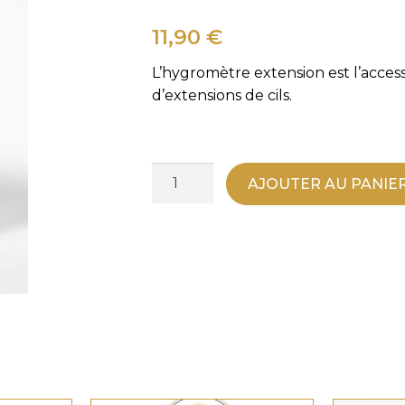
11,90
€
L’hygromètre extension est l’acces
d’extensions de cils.
quantité
AJOUTER AU PANIE
de
Hygromètre
Cils
–
Contrôle
Humidité
Professionnel