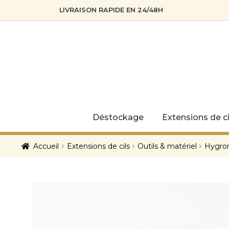
LIVRAISON RAPIDE EN 24/48H
Skip
Skip
to
to
navigation
content
Déstockage
Extensions de ci
Accueil
Extensions de cils
Outils & matériel
Hygrom