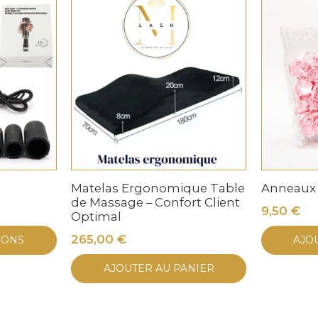
Matelas Ergonomique Table
Anneaux 
de Massage – Confort Client
9,50
€
Optimal
Ce
265,00
€
IONS
AJO
produit
a
AJOUTER AU PANIER
plusieurs
variations.
Les