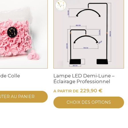
de Colle
Lampe LED Demi-Lune –
Éclairage Professionnel
229,90
€
A PARTIR DE
UTER AU PANIER
C
CHOIX DES OPTIONS
pr
a
pl
va