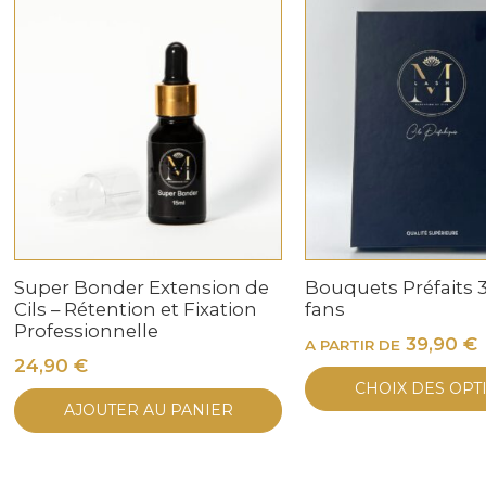
Super Bonder Extension de
Bouquets Préfaits 3
Cils – Rétention et Fixation
fans
Professionnelle
39,90
€
A PARTIR DE
24,90
€
CHOIX DES OPT
AJOUTER AU PANIER