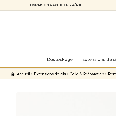
LIVRAISON RAPIDE EN 24/48H
Skip
Skip
to
to
navigation
content
Déstockage
Extensions de ci
Accueil
Extensions de cils
Colle & Préparation
Remo