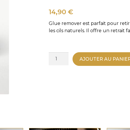
14,90
€
Glue remover est parfait pour retir
les cils naturels. Il offre un retrait f
quantité
AJOUTER AU PANIE
de
Remover
Extension
de
Cils
–
Dépose
Rapide
Professionnelle