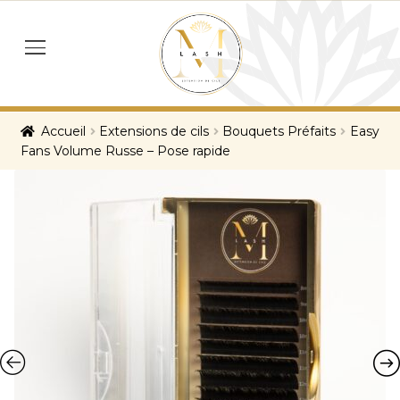
Skip
Skip
to
to
menu
navigation
content
Accueil
Extensions de cils
Bouquets Préfaits
Easy
Fans Volume Russe – Pose rapide