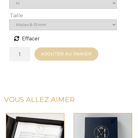
Taille
Effacer
quantité
AJOUTER AU PANIER
de
Easy
Fans
Volume
Russe
–
VOUS ALLEZ AIMER
Pose
rapide