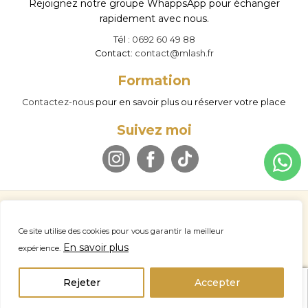
Rejoignez notre groupe WhappsApp pour échanger
produit
pr
rapidement avec nous.
Tél :
0692 60 49 88
Contact:
contact@mlash.fr
Formation
Contactez-nous
pour en savoir plus ou réserver votre place
Suivez moi
© M LASH 2026
Politique de confidentialité
Mentions légales
Ce site utilise des cookies pour vous garantir la meilleur
Conditions d’utilisation
Politique de remboursement
A propos
En savoir plus
expérience.
Nous contacter
Professionnel
home
account_circle
search
Rejeter
Accepter
Panier
Accueil
Connexion
Recherche