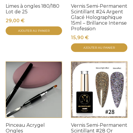
Limes à ongles 180/180
Vernis Semi-Permanent
Lot de 25
Scintillant #24 Argent
Glacé Holographique
29,00
€
15ml – Brillance Intense
Profession
AJOUTER AU PANIER
15,90
€
AJOUTER AU PANIER
Pinceau Acrygel
Vernis Semi-Permanent
Ongles
Scintillant #28 Or