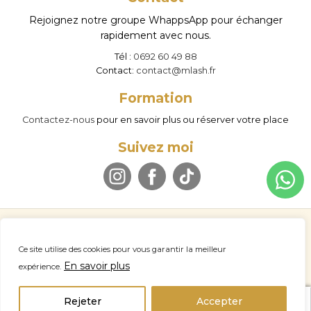
Rejoignez notre groupe WhappsApp pour échanger
rapidement avec nous.
Tél :
0692 60 49 88
Contact:
contact@mlash.fr
Formation
Contactez-nous
pour en savoir plus ou réserver votre place
Suivez moi
© M LASH 2026
Politique de confidentialité
Mentions légales
Ce site utilise des cookies pour vous garantir la meilleur
Conditions d’utilisation
Politique de remboursement
A propos
En savoir plus
expérience.
Nous contacter
Professionnel
home
account_circle
search
Rejeter
Accepter