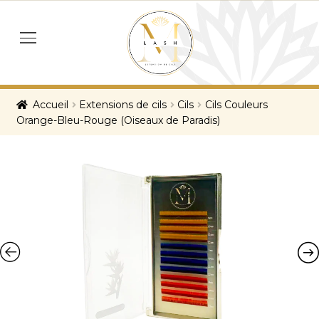
Skip
Skip
to
to
menu
navigation
content
Accueil
Extensions de cils
Cils
Cils Couleurs
Orange-Bleu-Rouge (Oiseaux de Paradis)