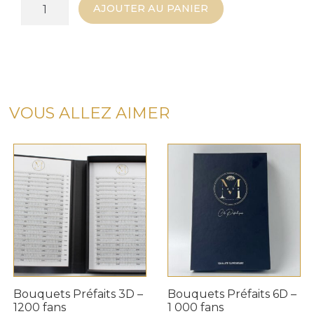
quantité
AJOUTER AU PANIER
de
Cils
Couleurs
Orange-
Bleu-
Rouge
VOUS ALLEZ AIMER
(Oiseaux
de
Paradis)
Bouquets Préfaits 3D –
Bouquets Préfaits 6D –
1200 fans
1 000 fans