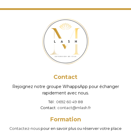
a
a
plusieurs
pl
variations.
va
Les
Le
options
op
peuvent
pe
être
êt
choisies
ch
sur
su
la
la
page
p
Contact
du
d
Rejoignez notre groupe WhappsApp pour échanger
produit
pr
rapidement avec nous.
Tél :
0692 60 49 88
Contact:
contact@mlash.fr
Formation
Contactez-nous
pour en savoir plus ou réserver votre place