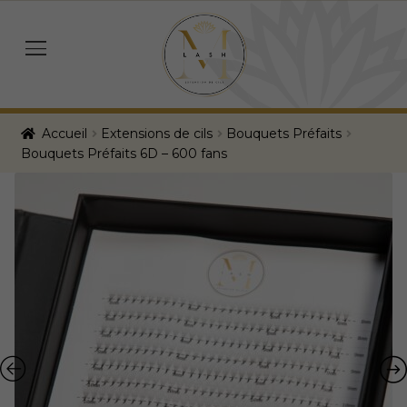
Skip
Skip
to
to
menu
navigation
content
Accueil
Extensions de cils
Bouquets Préfaits
Bouquets Préfaits 6D – 600 fans