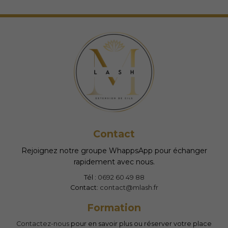
plusieurs
pl
variations.
va
Les
Le
options
op
peuvent
pe
être
êt
choisies
ch
sur
su
la
la
page
p
Contact
du
d
produit
pr
Rejoignez notre groupe WhappsApp pour échanger
rapidement avec nous.
Tél :
0692 60 49 88
Contact:
contact@mlash.fr
Formation
Contactez-nous
pour en savoir plus ou réserver votre place