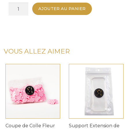
quantité
AJOUTER AU PANIER
de
Boîte
de
Rangement
en
Acrylique
VOUS ALLEZ AIMER
Coupe de Colle Fleur
Support Extension de