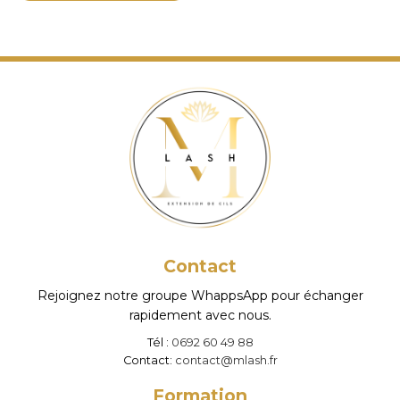
pl
va
Le
op
pe
êt
ch
su
la
p
d
Contact
pr
Rejoignez notre groupe WhappsApp pour échanger
rapidement avec nous.
Tél :
0692 60 49 88
Contact:
contact@mlash.fr
Formation