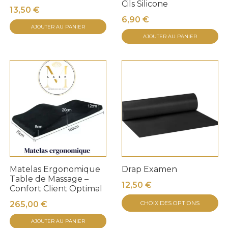
Cils Silicone
13,50
€
6,90
€
AJOUTER AU PANIER
AJOUTER AU PANIER
Matelas Ergonomique
Drap Examen
Table de Massage –
12,50
€
Confort Client Optimal
C
265,00
€
CHOIX DES OPTIONS
pr
AJOUTER AU PANIER
a