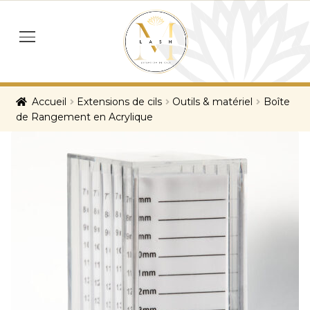
Skip
Skip
to
to
menu
navigation
content
Accueil
Extensions de cils
Outils & matériel
Boîte
de Rangement en Acrylique