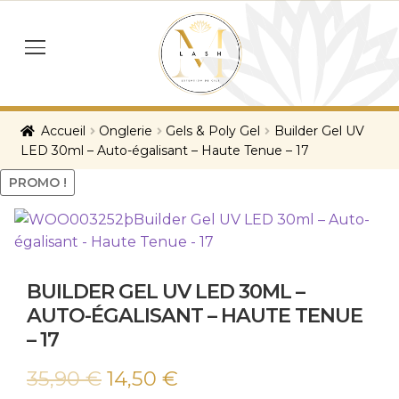
Skip
Skip
to
to
menu
navigation
content
Accueil
Onglerie
Gels & Poly Gel
Builder Gel UV
LED 30ml – Auto-égalisant – Haute Tenue – 17
PROMO !
BUILDER GEL UV LED 30ML –
AUTO-ÉGALISANT – HAUTE TENUE
– 17
Le
Le
35,90
€
14,50
€