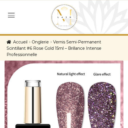
Skip
Skip
to
to
menu
navigation
content
Accueil
Onglerie
Vernis Semi-Permanent
Scintillant #6 Rose Gold 15ml – Brillance Intense
Professionnelle