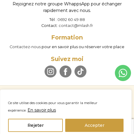
Rejoignez notre groupe WhappsApp pour échanger
rapidement avec nous.
Tél :
0692 60 49 88
Contact:
contact@mlash.fr
Formation
Contactez-nous
pour en savoir plus ou réserver votre place
Suivez moi
© M LASH 2026
Politique de confidentialité
Mentions légales
Ce site utilise des cookies pour vous garantir la meilleur
Conditions d’utilisation
Politique de remboursement
A propos
En savoir plus
expérience.
Nous contacter
Professionnel
home
account_circle
search
Rejeter
Accepter
Panier