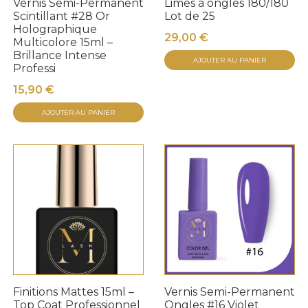
Vernis Semi-Permanent
Limes à ongles 180/180
Scintillant #28 Or
Lot de 25
Holographique
29,00
€
Multicolore 15ml –
Brillance Intense
AJOUTER AU PANIER
Professi
15,90
€
AJOUTER AU PANIER
Finitions Mattes 15ml –
Vernis Semi-Permanent
Top Coat Professionnel
Ongles #16 Violet