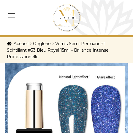
Skip
Skip
to
to
menu
navigation
content
Accueil
Onglerie
Vernis Semi-Permanent
Scintillant #33 Bleu Royal 15ml – Brillance Intense
Professionnelle