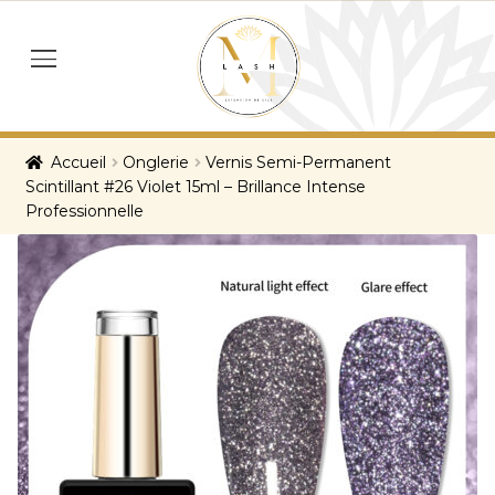
Skip
Skip
to
to
menu
navigation
content
Accueil
Onglerie
Vernis Semi-Permanent
Scintillant #26 Violet 15ml – Brillance Intense
Professionnelle