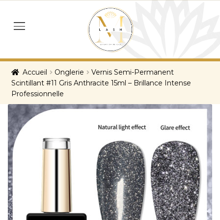
Skip
Skip
to
to
menu
navigation
content
Accueil
Onglerie
Vernis Semi-Permanent
Scintillant #11 Gris Anthracite 15ml – Brillance Intense
Professionnelle