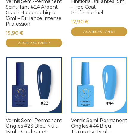
Vernis Semi-Permanent
Finitions Brillantes 15ml
Scintillant #24 Argent
– Top Coat
Glacé Holographique
Professionnel
15ml – Brillance Intense
12,90
€
Profession
AJOUTER AU PANIER
15,90
€
AJOUTER AU PANIER
Vernis Semi-Permanent
Vernis Semi-Permanent
Ongles #23 Bleu Nuit
Ongles #44 Bleu
15ml – Couleur et
Turquoise 15ml –