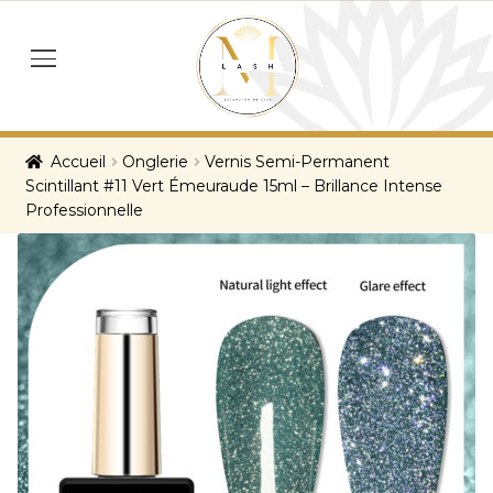
Skip
Skip
to
to
menu
navigation
content
Accueil
Onglerie
Vernis Semi-Permanent
Scintillant #11 Vert Émeuraude 15ml – Brillance Intense
Professionnelle