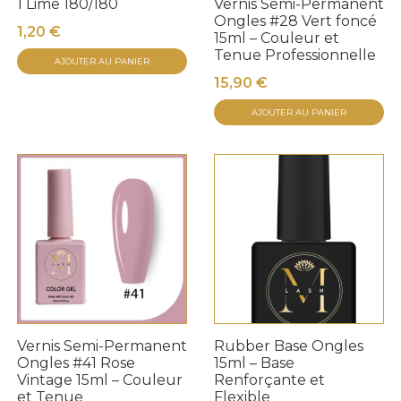
1 Lime 180/180
Vernis Semi-Permanent
Ongles #28 Vert foncé
1,20
€
15ml – Couleur et
Tenue Professionnelle
AJOUTER AU PANIER
15,90
€
AJOUTER AU PANIER
Vernis Semi-Permanent
Rubber Base Ongles
Ongles #41 Rose
15ml – Base
Vintage 15ml – Couleur
Renforçante et
et Tenue
Flexible