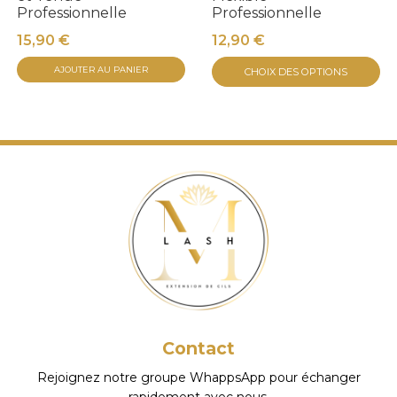
Professionnelle
Professionnelle
15,90
€
12,90
€
C
AJOUTER AU PANIER
CHOIX DES OPTIONS
pr
a
pl
va
Le
op
pe
êt
ch
su
la
p
Contact
d
pr
Rejoignez notre groupe WhappsApp pour échanger